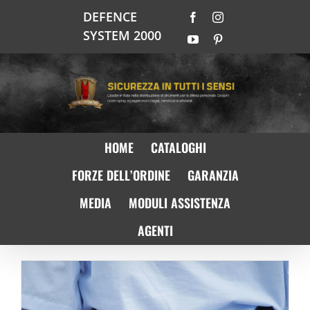
Salta
DEFENCE
Facebook
Instagram
al
SYSTEM 2000
contenuto
YouTube
Pinterest
HOME
CATALOGHI
FORZE DELL’ORDINE
GARANZIA
MEDIA
MODULI ASSISTENZA
AGENTI