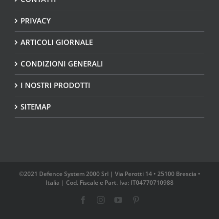
PRIVACY
ARTICOLI GIORNALE
CONDIZIONI GENERALI
I NOSTRI PRODOTTI
SITEMAP
©2021 Defence System 2000 Srl | Via Perotti 14 • 25100 Brescia •
Italia | Cod. Fiscale e Part. Iva: IT04770710988
Facebook
Instagram
YouTube
Pinterest