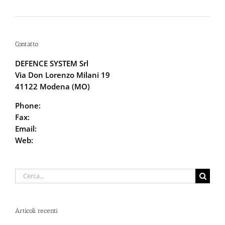
Intervenire “Dopo” è Già Troppo Tardi
Contatto
DEFENCE SYSTEM Srl
Via Don Lorenzo Milani 19
41122 Modena (MO)
Phone:
059.68.5115
Fax:
059.68.6666
Email:
info@defencesystem.it
Web:
DefenceSystem.it
Cerca
per:
Articoli recenti