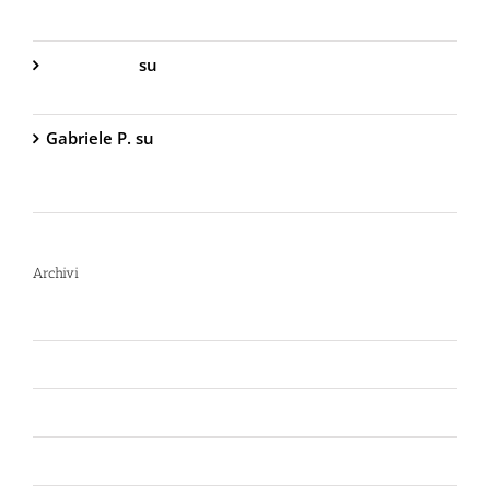
Peperoncino – 800.000 Scoville
Gabriella S.
su
DIVA Base – Spray Antiaggressione
al Peperoncino – 800.000 Scoville
Gabriele P.
su
TW1000 Lady – Spray
Antiaggressione al Peperoncino – 2.000.000
Scoville
Archivi
Luglio 2026
Giugno 2026
Aprile 2026
Luglio 2025