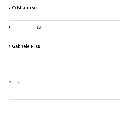
Cristiano
su
DIVA Base – Spray Antiaggressione al
Peperoncino – 800.000 Scoville
Gabriella S.
su
DIVA Base – Spray Antiaggressione
al Peperoncino – 800.000 Scoville
Gabriele P.
su
TW1000 Lady – Spray
Antiaggressione al Peperoncino – 2.000.000
Scoville
Archivi
Luglio 2026
Giugno 2026
Aprile 2026