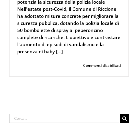
potenzia la sicurezza della polizia locale
Nell'estate post-Covid, il Comune di Riccione
ha adottato misure concrete per migliorare la
sicurezza pubblica, dotando la polizia locale di
50 bombolette di spray al peperoncino
complete di ricariche. L'obiettivo è contrastare
l'aumento di episodi di vandalismo e la
presenza di baby [...]
su
Continua a leggere
Commenti disabilitati
Spray
al
peperonci
Il
Comune
di
Riccione
potenzia
la
Cerca
sicurezza
per:
della
polizia