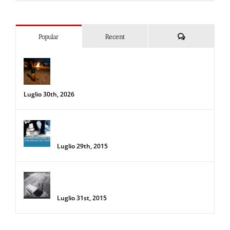
Commenti
Popular
Recent
Spray al peperoncino e alte
temperature: rischi e consigli sotto il
sole d’agosto
Luglio 30th, 2026
34a Edizione delle Giornate della Polizia
Locale
Luglio 29th, 2015
Donna salva la sua auto da due
rapinatori con lo Spray al Peperoncino
Luglio 31st, 2015