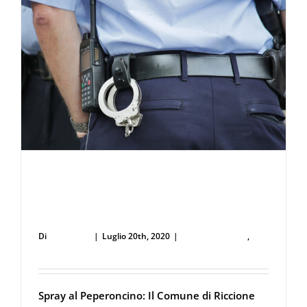
Spray al peperoncino: Il Comune di
Riccione potenzia la sicurezza della
polizia
Di
user53711
|
Luglio 20th, 2020
|
Forze dell'Ordine
,
Spray al peperoncino
Spray al Peperoncino: Il Comune di Riccione