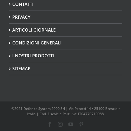
CONTATTI
PRIVACY
ARTICOLI GIORNALE
CONDIZIONI GENERALI
I NOSTRI PRODOTTI
SITEMAP
©2021 Defence System 2000 Srl | Via Perotti 14 • 25100 Brescia •
Italia | Cod. Fiscale e Part. Iva: IT04770710988
Facebook
Instagram
YouTube
Pinterest