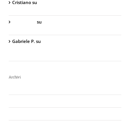
Cristiano
su
DIVA Base – Spray Antiaggressione al
Peperoncino – 800.000 Scoville
Gabriella S.
su
DIVA Base – Spray Antiaggressione
al Peperoncino – 800.000 Scoville
Gabriele P.
su
TW1000 Lady – Spray
Antiaggressione al Peperoncino – 2.000.000
Scoville
Archivi
Luglio 2026
Giugno 2026
Aprile 2026
Luglio 2025