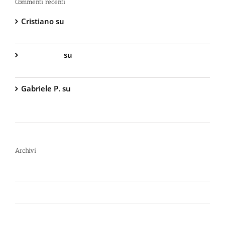
Commenti recenti
Cristiano
su
DIVA Base – Spray Antiaggressione al
Peperoncino – 800.000 Scoville
Gabriella S.
su
DIVA Base – Spray Antiaggressione
al Peperoncino – 800.000 Scoville
Gabriele P.
su
TW1000 Lady – Spray
Antiaggressione al Peperoncino – 2.000.000
Scoville
Archivi
Luglio 2026
Giugno 2026
Aprile 2026