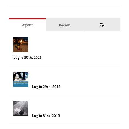
Commenti
Popular
Recent
Spray al peperoncino e alte
temperature: rischi e consigli sotto il
sole d’agosto
Luglio 30th, 2026
34a Edizione delle Giornate della Polizia
Locale
Luglio 29th, 2015
Donna salva la sua auto da due
rapinatori con lo Spray al Peperoncino
Luglio 31st, 2015