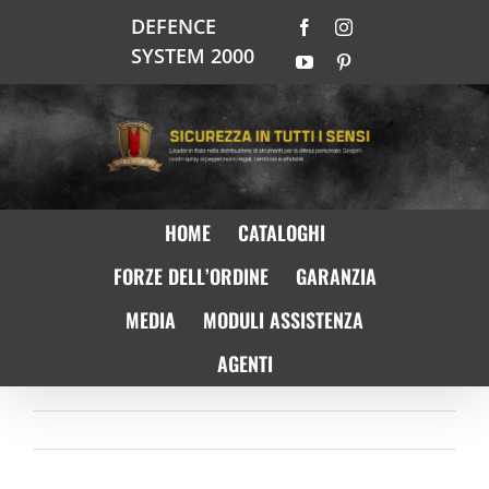
Salta
DEFENCE
Facebook
Instagram
al
SYSTEM 2000
contenuto
YouTube
Pinterest
HOME
CATALOGHI
FORZE DELL’ORDINE
GARANZIA
MEDIA
MODULI ASSISTENZA
AGENTI
Precedente
Prossimo