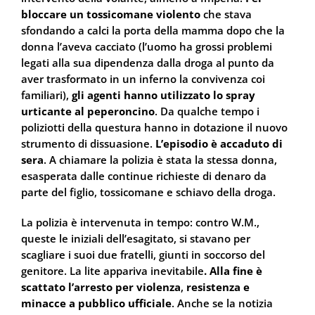
bloccare un tossicomane violento
che stava
sfondando a calci la porta della mamma dopo che la
donna l’aveva cacciato (l’uomo ha grossi problemi
legati alla sua dipendenza dalla droga al punto da
aver trasformato in un inferno la convivenza coi
familiari),
gli agenti hanno utilizzato lo spray
urticante al peperoncino
. Da qualche tempo i
poliziotti della questura hanno in dotazione il nuovo
strumento di dissuasione.
L’episodio è accaduto di
sera
. A chiamare la polizia è stata la stessa donna,
esasperata dalle continue richieste di denaro da
parte del figlio, tossicomane e schiavo della droga.
La polizia è intervenuta in tempo: contro W.M.,
queste le iniziali dell’esagitato, si stavano per
scagliare i suoi due fratelli, giunti in soccorso del
genitore. La lite appariva inevitabile
. Alla fine è
scattato l’arresto per violenza
,
resistenza e
minacce a pubblico ufficiale
. Anche se la notizia