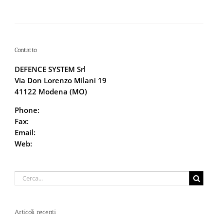
La Sicurezza Abitativa nel 2026: Perché
Intervenire “Dopo” è Già Troppo Tardi
Contatto
DEFENCE SYSTEM Srl
Via Don Lorenzo Milani 19
41122 Modena (MO)
Phone:
059.68.5115
Fax:
059.68.6666
Email:
info@defencesystem.it
Web:
DefenceSystem.it
Cerca
per:
Articoli recenti