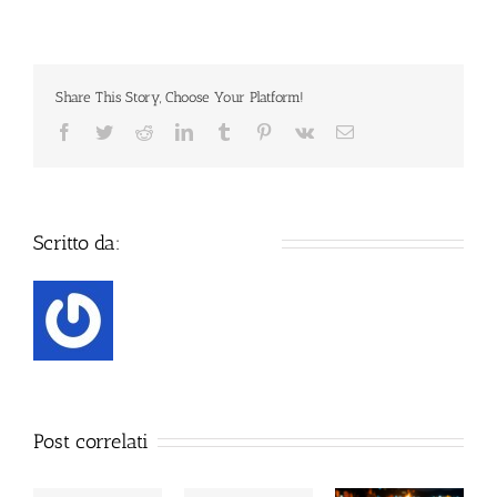
casa
della
madre,
bloccato
Share This Story, Choose Your Platform!
dagli
agenti
Facebook
Twitter
Reddit
LinkedIn
Tumblr
Pinterest
Vk
Email
con
lo
Spray
al
Peperoncino
Scritto da:
Defence Systems
Post correlati