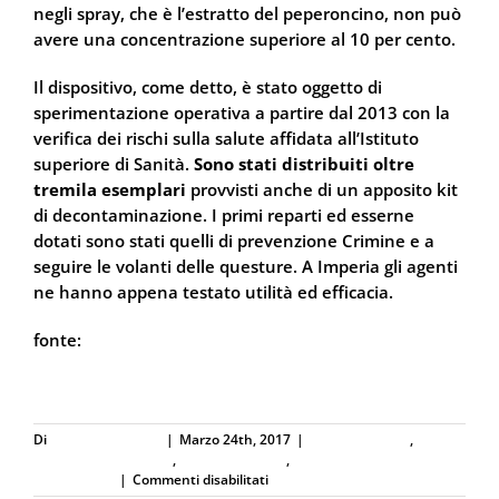
negli spray, che è l’estratto del peperoncino, non può
avere una concentrazione superiore al 10 per cento.
Il dispositivo, come detto, è stato oggetto di
sperimentazione operativa a partire dal 2013 con la
verifica dei rischi sulla salute affidata all’Istituto
superiore di Sanità.
Sono stati distribuiti oltre
tremila esemplari
provvisti anche di un apposito kit
di decontaminazione. I primi reparti ed esserne
dotati sono stati quelli di prevenzione Crimine e a
seguire le volanti delle questure. A Imperia gli agenti
ne hanno appena testato utilità ed efficacia.
fonte:
ilsecoloxix.it
Di
Defence Systems
|
Marzo 24th, 2017
|
Difesa Abitativa
,
Difesa
Personale e Sicurezza
,
Forze dell'Ordine
,
Spray al
su
peperoncino
|
Commenti disabilitati
Assalta