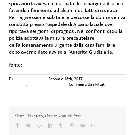
spruzzino la aveva minacciata di cospargerla di acido
facendo riferimento ad alcuni noti fatti di cronaca.
Per l’aggressione subita e le percosse la donna veniva
condotta presso l’ospedale di Albano laziale ove
riportava sei giorni di prognosi. Nei confronti di SB la
polizia adottava la misura precautelare
dell’allontanamento urgente dalla casa familiare
dopo averne dato avviso all’Autorita Giudiziaria.
fonte:
OsservatoreLaziale.it
Di
Defence Systems
|
Febbraio 18th, 2017
|
Difesa Personale e
su
Sicurezza
,
Spray al peperoncino
|
Commenti disabilitati
Pestata
di
botte
dal
marito:
Share This Story, Choose Your Platform!
si
difende
Facebook
Twitter
Reddit
LinkedIn
Tumblr
Pinterest
Vk
Email
con
lo