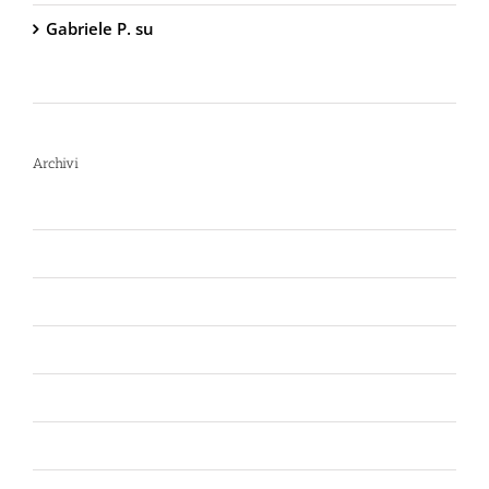
Gabriele P.
su
TW1000 Lady – Spray
Antiaggressione al Peperoncino – 2.000.000
Scoville
Archivi
Luglio 2026
Giugno 2026
Aprile 2026
Luglio 2025
Marzo 2025
Gennaio 2025