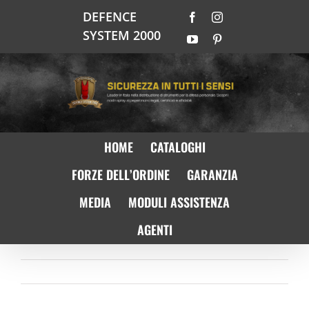
Salta
DEFENCE
Facebook
Instagram
al
SYSTEM 2000
contenuto
YouTube
Pinterest
HOME
CATALOGHI
FORZE DELL’ORDINE
GARANZIA
MEDIA
MODULI ASSISTENZA
AGENTI
Precedente
Prossimo