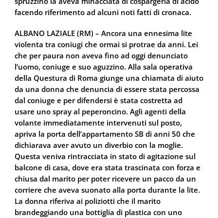
spruzzino la aveva minacciata di cospargerla di acido
facendo riferimento ad alcuni noti fatti di cronaca.
ALBANO LAZIALE (RM) – Ancora una ennesima lite
violenta tra coniugi che ormai si protrae da anni. Lei
che per paura non aveva fino ad oggi denunciato
l’uomo, coniuge e suo aguzzino. Alla sala operativa
della Questura di Roma giunge una chiamata di aiuto
da una donna che denuncia di essere stata percossa
dal coniuge e per difendersi è stata costretta ad
usare uno spray al peperoncino. Agli agenti della
volante immediatamente intervenuti sul posto,
apriva la porta dell’appartamento SB di anni 50 che
dichiarava aver avuto un diverbio con la moglie.
Questa veniva rintracciata in stato di agitazione sul
balcone di casa, dove era stata trascinata con forza e
chiusa dal marito per poter ricevere un pacco da un
corriere che aveva suonato alla porta durante la lite.
La donna riferiva ai poliziotti che il marito
brandeggiando una bottiglia di plastica con uno