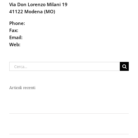
Via Don Lorenzo Milani 19
41122 Modena (MO)
Phone:
059.68.5115
Fax:
059.68.6666
Email:
info@defencesystem.it
Web:
DefenceSystem.it
Cerca
per:
Articoli recenti
Spray al peperoncino e alte temperature: rischi e
consigli sotto il sole d’agosto
Dal 12 Luglio, Defence System si colora di giallo:
guarda il nuovo spot di DIVA su LA7