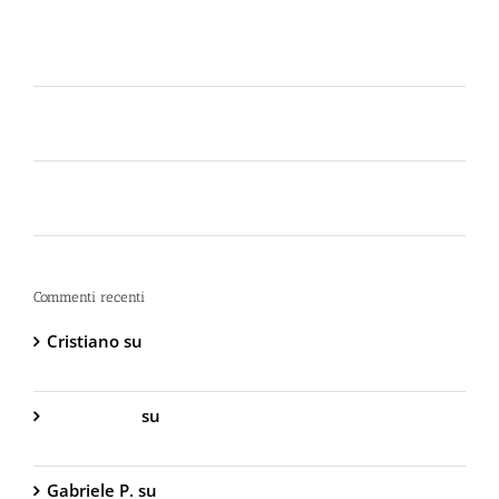
Perché la Sicurezza non si Interpreta: Guida alla
Scelta dello Spray al Peperoncino Legale e
Certificato
Lo spray al peperoncino scade? Ecco perché la
bomboletta può tradirti
La Sicurezza Abitativa nel 2026: Perché
Intervenire “Dopo” è Già Troppo Tardi
Commenti recenti
Cristiano
su
DIVA Base – Spray Antiaggressione al
Peperoncino – 800.000 Scoville
Gabriella S.
su
DIVA Base – Spray Antiaggressione
al Peperoncino – 800.000 Scoville
Gabriele P.
su
TW1000 Lady – Spray