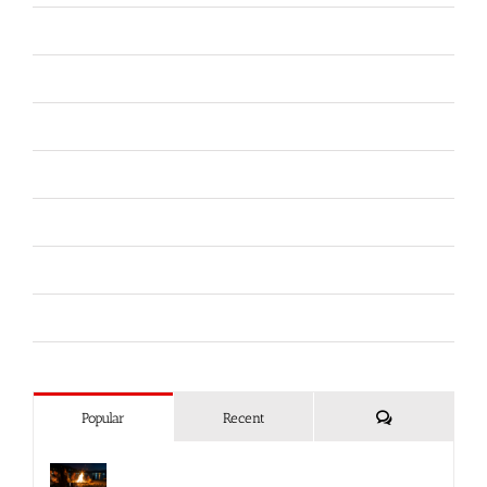
Difesa Abitativa
Difesa Personale e Sicurezza
Ferramenta
Fiere
Forze dell'Ordine
Liberi da Punture
Spray al peperoncino
Commenti
Popular
Recent
Spray al peperoncino e alte