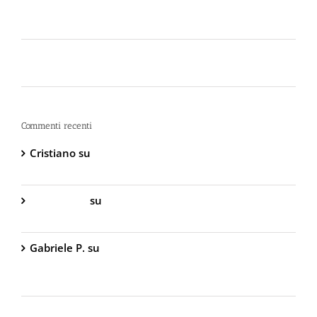
Lo spray al peperoncino scade? Ecco perché la
bomboletta può tradirti
La Sicurezza Abitativa nel 2026: Perché
Intervenire “Dopo” è Già Troppo Tardi
Commenti recenti
Cristiano
su
DIVA Base – Spray Antiaggressione al
Peperoncino – 800.000 Scoville
Gabriella S.
su
DIVA Base – Spray Antiaggressione
al Peperoncino – 800.000 Scoville
Gabriele P.
su
TW1000 Lady – Spray
Antiaggressione al Peperoncino – 2.000.000
Scoville