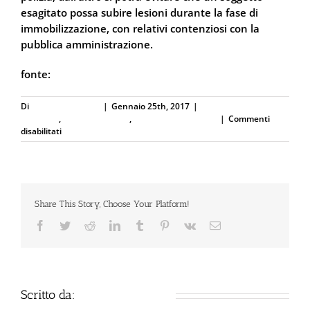
esagitato possa subire lesioni durante la fase di
immobilizzazione, con relativi contenziosi con la
pubblica amministrazione.
fonte:
PisaToday.it
Di
Defence Systems
|
Gennaio 25th, 2017
|
Difesa Personale e
Sicurezza
,
Forze dell'Ordine
,
Spray al peperoncino
|
Commenti
su
disabilitati
PISA:
Spray
al
peperoncino
per
Share This Story, Choose Your Platform!
la
Polizia
Facebook
Twitter
Reddit
LinkedIn
Tumblr
Pinterest
Vk
Email
pisana
Scritto da:
Defence Systems