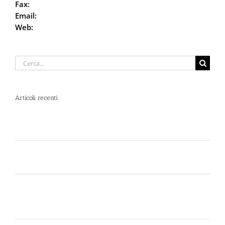
Fax:
059.68.6666
Email:
info@defencesystem.it
Web:
DefenceSystem.it
Cerca
per:
Articoli recenti
Spray al peperoncino e alte temperature: rischi e
consigli sotto il sole d’agosto
Dal 12 Luglio, Defence System si colora di giallo:
guarda il nuovo spot di DIVA su LA7
Perché la Sicurezza non si Interpreta: Guida alla
Scelta dello Spray al Peperoncino Legale e
Certificato