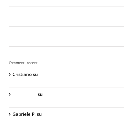
Lo spray al peperoncino scade? Ecco perché la
bomboletta può tradirti
La Sicurezza Abitativa nel 2026: Perché
Intervenire “Dopo” è Già Troppo Tardi
Commenti recenti
Cristiano
su
DIVA Base – Spray Antiaggressione al
Peperoncino – 800.000 Scoville
Gabriella S.
su
DIVA Base – Spray Antiaggressione
al Peperoncino – 800.000 Scoville
Gabriele P.
su
TW1000 Lady – Spray
Antiaggressione al Peperoncino – 2.000.000
Scoville