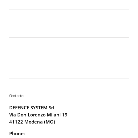
guarda il nuovo spot di DIVA su LA7
Perché la Sicurezza non si Interpreta: Guida alla
Scelta dello Spray al Peperoncino Legale e
Certificato
Lo spray al peperoncino scade? Ecco perché la
bomboletta può tradirti
La Sicurezza Abitativa nel 2026: Perché
Intervenire “Dopo” è Già Troppo Tardi
Contatto
DEFENCE SYSTEM Srl
Via Don Lorenzo Milani 19
41122 Modena (MO)
Phone:
059.68.5115