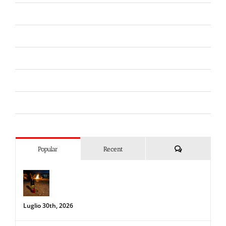
Ferramenta
Fiere
Forze dell'Ordine
Liberi da Punture
Spray al peperoncino
Commenti
Popular
Recent
Spray al peperoncino e alte
temperature: rischi e consigli sotto il
sole d’agosto
Luglio 30th, 2026