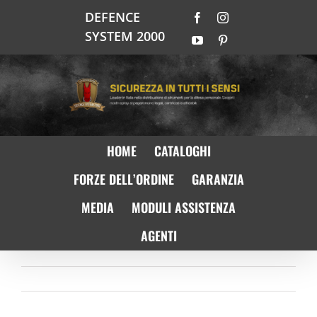
Salta
DEFENCE
Facebook
Instagram
al
SYSTEM 2000
contenuto
YouTube
Pinterest
HOME
CATALOGHI
FORZE DELL’ORDINE
GARANZIA
MEDIA
MODULI ASSISTENZA
AGENTI
Precedente
Prossimo