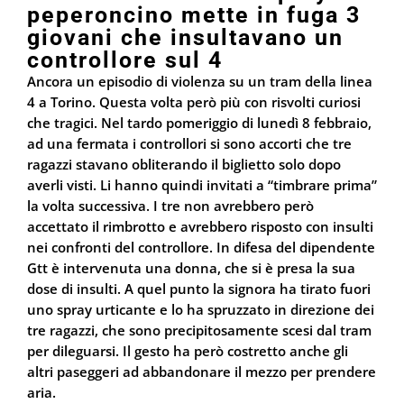
peperoncino mette in fuga 3
giovani che insultavano un
controllore sul 4
Ancora un episodio di violenza su un tram della linea
4 a Torino. Questa volta però più con risvolti curiosi
che tragici. Nel tardo pomeriggio di lunedì 8 febbraio,
ad una fermata i controllori si sono accorti che tre
ragazzi stavano obliterando il biglietto solo dopo
averli visti. Li hanno quindi invitati a “timbrare prima”
la volta successiva. I tre non avrebbero però
accettato il rimbrotto e avrebbero risposto con insulti
nei confronti del controllore. In difesa del dipendente
Gtt è intervenuta una donna, che si è presa la sua
dose di insulti. A quel punto la signora ha tirato fuori
uno spray urticante e lo ha spruzzato in direzione dei
tre ragazzi, che sono precipitosamente scesi dal tram
per dileguarsi. Il gesto ha però costretto anche gli
altri paseggeri ad abbandonare il mezzo per prendere
aria.