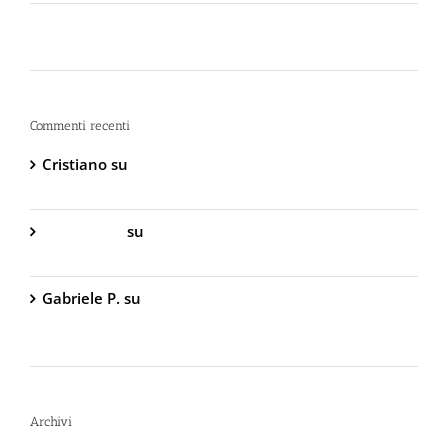
La Sicurezza Abitativa nel 2026: Perché
Intervenire “Dopo” è Già Troppo Tardi
Commenti recenti
Cristiano
su
DIVA Base – Spray Antiaggressione al
Peperoncino – 800.000 Scoville
Gabriella S.
su
DIVA Base – Spray Antiaggressione
al Peperoncino – 800.000 Scoville
Gabriele P.
su
TW1000 Lady – Spray
Antiaggressione al Peperoncino – 2.000.000
Scoville
Archivi