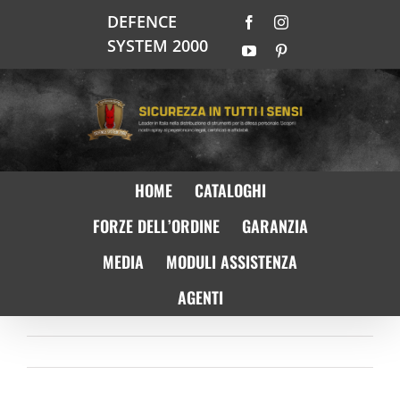
Salta
DEFENCE
Facebook
Instagram
al
SYSTEM 2000
contenuto
YouTube
Pinterest
HOME
CATALOGHI
FORZE DELL’ORDINE
GARANZIA
MEDIA
MODULI ASSISTENZA
AGENTI
Precedente
Prossimo