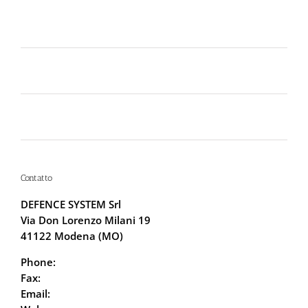
Perché la Sicurezza non si Interpreta: Guida alla
Scelta dello Spray al Peperoncino Legale e
Certificato
Lo spray al peperoncino scade? Ecco perché la
bomboletta può tradirti
La Sicurezza Abitativa nel 2026: Perché
Intervenire “Dopo” è Già Troppo Tardi
Contatto
DEFENCE SYSTEM Srl
Via Don Lorenzo Milani 19
41122 Modena (MO)
Phone:
059.68.5115
Fax:
059.68.6666
Email:
info@defencesystem.it