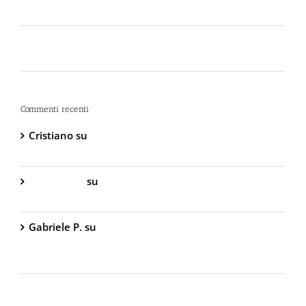
bomboletta può tradirti
La Sicurezza Abitativa nel 2026: Perché
Intervenire “Dopo” è Già Troppo Tardi
Commenti recenti
Cristiano
su
DIVA Base – Spray Antiaggressione al
Peperoncino – 800.000 Scoville
Gabriella S.
su
DIVA Base – Spray Antiaggressione
al Peperoncino – 800.000 Scoville
Gabriele P.
su
TW1000 Lady – Spray
Antiaggressione al Peperoncino – 2.000.000
Scoville