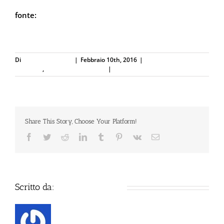
fonte:
Quotidiano Piemontese
Di
Defence Systems
|
Febbraio 10th, 2016
|
Difesa Personale e
Sicurezza
,
Spray al peperoncino
|
0 Commenti
Share This Story, Choose Your Platform!
Facebook
Twitter
Reddit
LinkedIn
Tumblr
Pinterest
Vk
Email
Scritto da:
Defence Systems