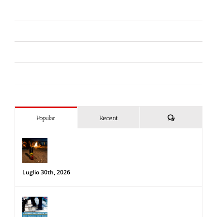
Fiere
Forze dell'Ordine
Liberi da Punture
Spray al peperoncino
Commenti
Popular
Recent
Spray al peperoncino e alte
temperature: rischi e consigli sotto il
sole d’agosto
Luglio 30th, 2026
34a Edizione delle Giornate della Polizia
Locale