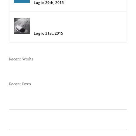
Luglio 29th, 2015
Donna salva la sua auto da due
rapinatori con lo Spray al Peperoncino
Luglio 31st, 2015
Recent Works
Recent Posts
Spray al peperoncino e alte temperature: rischi e
consigli sotto il sole d’agosto
Dal 12 Luglio, Defence System si colora di giallo:
guarda il nuovo spot di DIVA su LA7