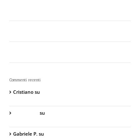
Scelta dello Spray al Peperoncino Legale e
Certificato
Lo spray al peperoncino scade? Ecco perché la
bomboletta può tradirti
La Sicurezza Abitativa nel 2026: Perché
Intervenire “Dopo” è Già Troppo Tardi
Commenti recenti
Cristiano
su
DIVA Base – Spray Antiaggressione al
Peperoncino – 800.000 Scoville
Gabriella S.
su
DIVA Base – Spray Antiaggressione
al Peperoncino – 800.000 Scoville
Gabriele P.
su
TW1000 Lady – Spray