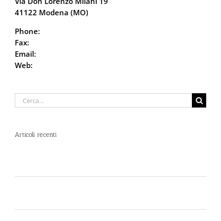
Via Don Lorenzo Milani 19
41122 Modena (MO)
Phone:
059.68.5115
Fax:
059.68.6666
Email:
info@defencesystem.it
Web:
DefenceSystem.it
Cerca
per:
Articoli recenti
Spray al peperoncino e alte temperature: rischi e
consigli sotto il sole d’agosto
Dal 12 Luglio, Defence System si colora di giallo:
guarda il nuovo spot di DIVA su LA7
Perché la Sicurezza non si Interpreta: Guida alla