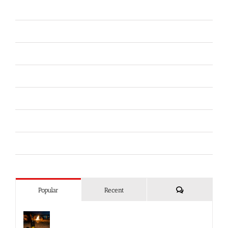
Difesa Abitativa
Difesa Personale e Sicurezza
Ferramenta
Fiere
Forze dell'Ordine
Liberi da Punture
Spray al peperoncino
Commenti
Popular
Recent
Spray al peperoncino e alte
temperature: rischi e consigli sotto il