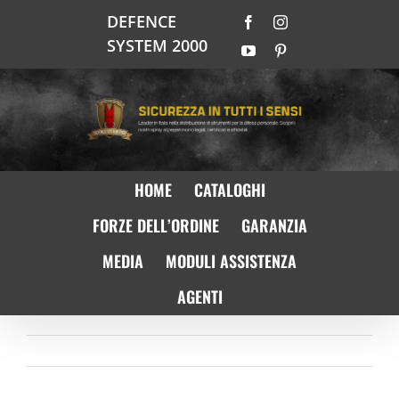
Salta
DEFENCE
Facebook
Instagram
al
SYSTEM 2000
contenuto
YouTube
Pinterest
HOME
CATALOGHI
FORZE DELL’ORDINE
GARANZIA
MEDIA
MODULI ASSISTENZA
AGENTI
Precedente
Prossimo