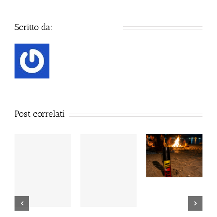
Scritto da:
Defence Systems
Post correlati
Dal 12 Luglio,
Perché la Sicurezza
Defence System si
non si Interpreta:
colora di giallo:
Guida alla Scelta