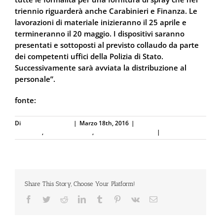
triennio riguarderà anche Carabinieri e Finanza. Le
lavorazioni di materiale inizieranno il 25 aprile e
termineranno il 20 maggio. I dispositivi saranno
presentati e sottoposti al previsto collaudo da parte
dei competenti uffici della Polizia di Stato.
Successivamente sarà avviata la distribuzione al
personale”.
fonte:
PisaToday.it
Di
Defence Systems
|
Marzo 18th, 2016
|
Difesa Personale e
Sicurezza
,
Forze dell'Ordine
,
Spray al peperoncino
|
0 Commenti
Share This Story, Choose Your Platform!
Facebook
Twitter
Reddit
LinkedIn
Tumblr
Pinterest
Vk
Email