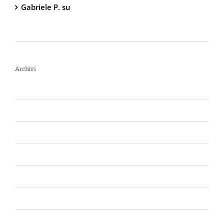
Gabriele P.
su
TW1000 Lady – Spray
Antiaggressione al Peperoncino – 2.000.000
Scoville
Archivi
Luglio 2026
Giugno 2026
Aprile 2026
Luglio 2025
Marzo 2025
Gennaio 2025
Giugno 2024