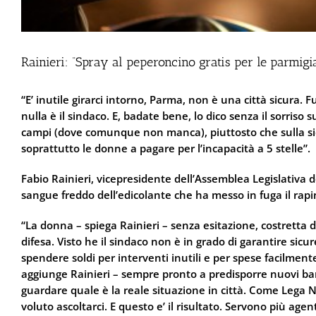
Rainieri: “Spray al peperoncino gratis per le parmigi
“E’ inutile girarci intorno, Parma, non è una città sicura. Fu
nulla è il sindaco. E, badate bene, lo dico senza il sorriso su
campi (dove comunque non manca), piuttosto che sulla sicu
soprattutto le donne a pagare per l’incapacità a 5 stelle”.
Fabio Rainieri, vicepresidente dell’Assemblea Legislativa 
sangue freddo dell’edicolante che ha messo in fuga il rapi
“La donna – spiega Rainieri – senza esitazione, costretta da
difesa. Visto he il sindaco non è in grado di garantire sicu
spendere soldi per interventi inutili e per spese facilmente
aggiunge Rainieri – sempre pronto a predisporre nuovi bandi
guardare quale è la reale situazione in città. Come Lega 
voluto ascoltarci. E questo e’ il risultato. Servono più ag