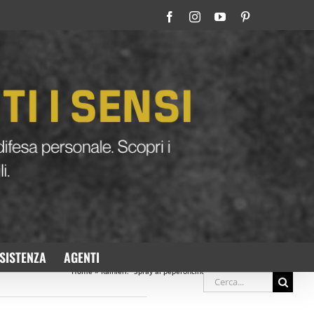
Facebook
Instagram
YouTube
Pinterest
SISTENZA
AGENTI
Home
»
Rainieri: “Spray al peperoncino gratis per le parmigiane”
Cerca
Precedente
Prossimo
per: