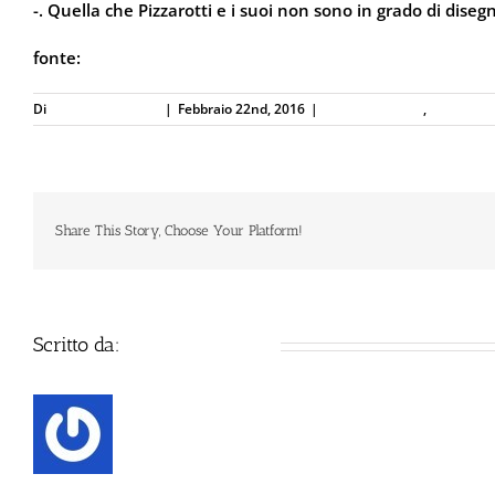
-. Quella che Pizzarotti e i suoi non sono in grado di diseg
fonte:
ParmaDaily.it
Di
Defence Systems
|
Febbraio 22nd, 2016
|
Difesa Abitativa
,
Difesa Per
Share This Story, Choose Your Platform!
Scritto da:
Defence Systems