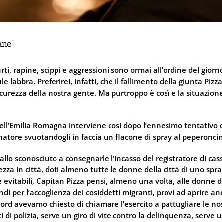
ane”
rti, rapine, scippi e aggressioni sono ormai all’ordine del giorno
le labbra. Preferirei, infatti, che il fallimento della giunta Pizza
rezza della nostra gente. Ma purtroppo è così e la situazione
dell’Emilia Romagna interviene così dopo l’ennesimo tentativo d
natore svuotandogli in faccia un flacone di spray al peperonci
llo sconosciuto a consegnarle l’incasso del registratore di cass
rezza in città, doti almeno tutte le donne della città di uno spr
 evitabili, Capitan Pizza pensi, almeno una volta, alle donne di
 per l’accoglienza dei cosiddetti migranti, provi ad aprire anc
Nord avevamo chiesto di chiamare l’esercito a pattugliare le 
enti di polizia, serve un giro di vite contro la delinquenza, ser