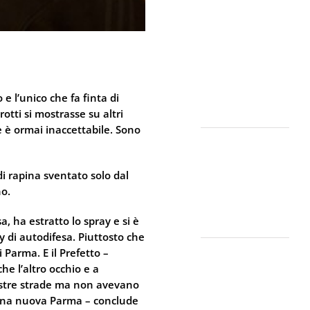
Sicurezza non
si Interpreta:
Guida alla
Scelta dello
Spray al
Peperoncino
Legale e
 e l’unico che fa finta di
Certificato
rotti si mostrasse su altri
 è ormai inaccettabile. Sono
Lo spray al
peperoncino
scade? Ecco
i rapina sventato solo dal
perché la
no.
bomboletta
a, ha estratto lo spray e si è
può tradirti
ay di autodifesa. Piuttosto che
La Sicurezza
 Parma. E il Prefetto –
Abitativa nel
he l’altro occhio e a
2026: Perché
nostre strade ma non avevano
Intervenire
ve una nuova Parma – conclude