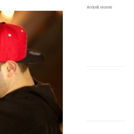
Articoli recenti
Spray al
peperoncino e
alte
temperature:
rischi e
consigli sotto il
sole d’agosto
Dal 12 Luglio,
Defence
System si
colora di
giallo: guarda
il nuovo spot
di DIVA su LA7
Perché la