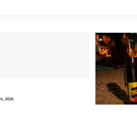
Lo spray al peperoncin
 Sicurezza non si Interpreta: Guida alla Scelta dello
può tradirti
Peperoncino Legale e Certificato
Giugno 23rd, 2026
d, 2026