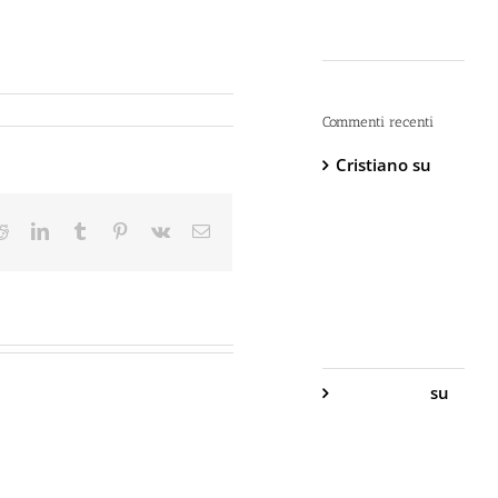
“Dopo” è Già
Troppo Tardi
Commenti recenti
Cristiano
su
DIVA Base –
Spray
ter
Reddit
LinkedIn
Tumblr
Pinterest
Vk
Email
Antiaggressione
al
Peperoncino –
800.000
Scoville
Gabriella S.
su
DIVA Base –
Spray
Antiaggressione
al