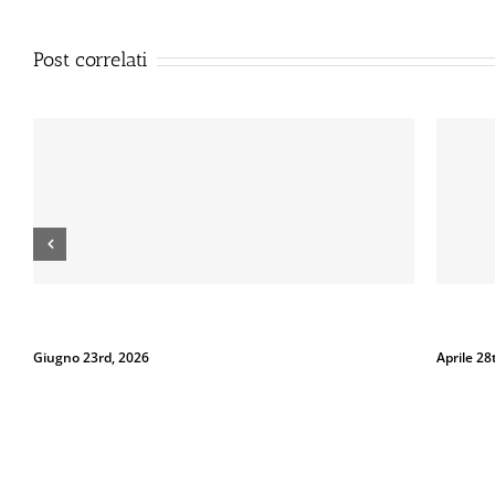
Post correlati
Dal 12 Luglio, Defence System si colora di giallo: guarda il
Perché la
nuovo spot di DIVA su LA7
Spray al 
Luglio 10th, 2026
Luglio 3r