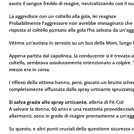
avuto il sangue freddo di reagire, neutralizzando così il su
La aggredisce con un coltello alla gola, lei reagisce
Probabilmente l’aggressore non avrebbe immaginato che qu
risposta al coltello puntato alla gola l’ha salvata da un’a
Vittima un’autista in servizio su un bus della Mom, lungo 
Appena partita dal capolinea, la conducente si è trovata a
coltello, sembrava assolutamente intenzionato a colpire. 
mezzo era in corsa.
I riflessi della vittima hanno, però, giocato un brutto scher
completamente offuscata dallo spray urticante spruzzatogli
Si salva grazie allo spray urticante
, allerta di Fit-Cisl
A salvare la donna, 60 anni e una reattività provvidenziale
allarmanti, sono in grado di reagire prontamente a un’agg
Su questo, e altri punti cruciali della questione sicurezza su