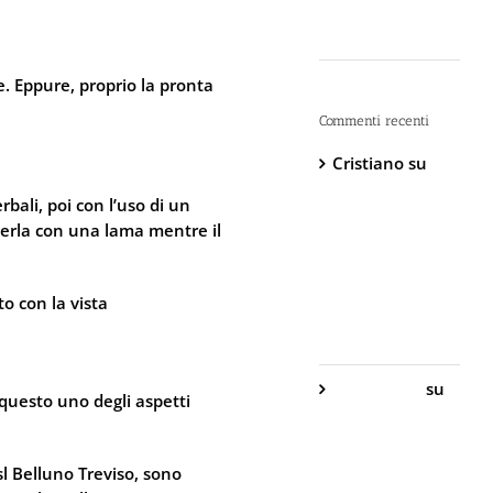
“Dopo” è Già
Troppo Tardi
. Eppure, proprio la pronta
Commenti recenti
Cristiano
su
DIVA Base –
bali, poi con l’uso di un
Spray
gerla con una lama mentre il
Antiaggressione
al
Peperoncino –
to con la vista
800.000
Scoville
Gabriella S.
su
 questo uno degli aspetti
DIVA Base –
Spray
Antiaggressione
isl Belluno Treviso, sono
al