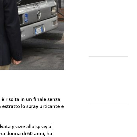
Sicurezza non
si Interpreta:
Guida alla
Scelta dello
Spray al
Peperoncino
Legale e
Certificato
Lo spray al
peperoncino
scade? Ecco
perché la
bomboletta
può tradirti
è risolta in un finale senza
 estratto lo spray urticante e
La Sicurezza
Abitativa nel
2026: Perché
lvata grazie allo spray al
Intervenire
una donna di 60 anni, ha