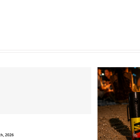
Lo spray al peperoncin
 Sicurezza non si Interpreta: Guida alla Scelta dello
può tradirti
Peperoncino Legale e Certificato
Giugno 23rd, 2026
d, 2026