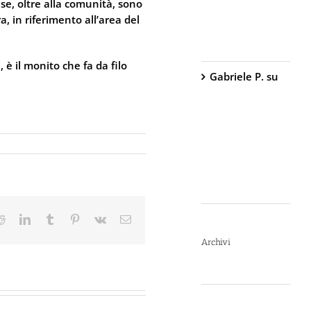
se, oltre alla comunità, sono
Peperoncino –
, in riferimento all’area del
800.000
Scoville
, è il monito che fa da filo
Gabriele P.
su
TW1000 Lady
– Spray
Antiaggressione
al
Peperoncino –
2.000.000
Scoville
ter
Reddit
LinkedIn
Tumblr
Pinterest
Vk
Email
Archivi
Luglio 2026
Giugno 2026