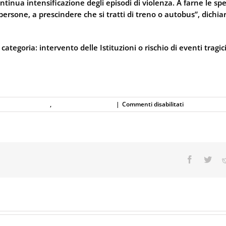
nua intensificazione degli episodi di violenza. A farne le spe
ersone, a prescindere che si tratti di treno o autobus”, dichiara
categoria: intervento delle Istituzioni o rischio di eventi tragici
su
onale e Sicurezza
,
Spray al peperoncino
|
Commenti disabilitati
Treviso,
autista
aggredita
sull’autobus:
salva
grazie
Facebook
Twit
allo
spray
al
peperoncino