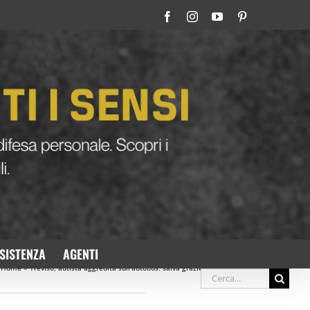
Facebook
Instagram
YouTube
Pinterest
SISTENZA
AGENTI
Home
»
Treviso, autista aggredita sull’autobus: salva grazie allo spray al peperoncino
Cerca
Precedente
Prossimo
per: