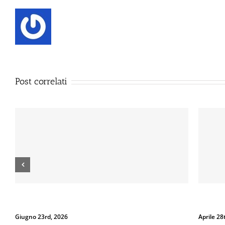
Post correlati
Dal 12 Luglio, Defence System si colora di giallo: guarda il
Perché la
nuovo spot di DIVA su LA7
Spray al 
Luglio 10th, 2026
Luglio 3r