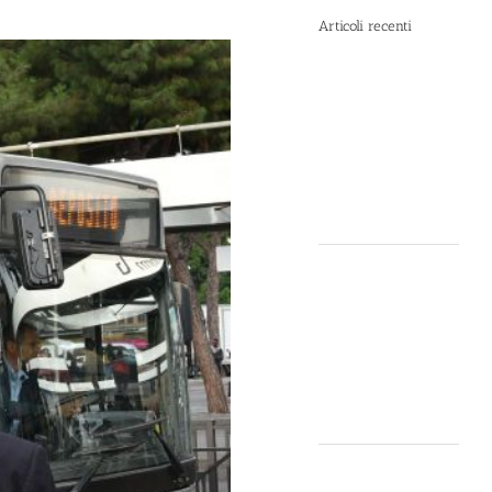
Articoli recenti
Spray al
peperoncino e
alte
temperature:
rischi e
consigli sotto il
sole d’agosto
Dal 12 Luglio,
Defence
System si
colora di
giallo: guarda
il nuovo spot
di DIVA su LA7
Perché la