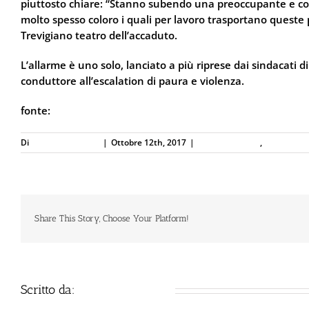
piuttosto chiare: “Stanno subendo una preoccupante e conti
molto spesso coloro i quali per lavoro trasportano queste p
Trevigiano teatro dell’accaduto.
L’allarme è uno solo, lanciato a più riprese dai sindacati di 
conduttore all’escalation di paura e violenza.
fonte:
PourFemme.it
Di
Defence Systems
|
Ottobre 12th, 2017
|
Difesa Abitativa
,
Difesa Pers
Share This Story, Choose Your Platform!
Scritto da:
Defence Systems