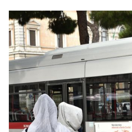
Ingrandisci
immagine