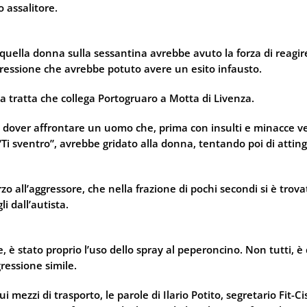
o assalitore.
ella donna sulla sessantina avrebbe avuto la forza di reagire
ggressione che avrebbe potuto avere un esito infausto.
la tratta che collega Portogruaro a Motta di Livenza.
 dover affrontare un uomo che, prima con insulti e minacce ver
“Ti sventro”, avrebbe gridato alla donna, tentando poi di attin
zo all’aggressore, che nella frazione di pochi secondi si è trova
 dall’autista.
, è stato proprio l’uso dello spray al peperoncino. Non tutti, è
ressione simile.
i mezzi di trasporto, le parole di Ilario Potito, segretario Fit-C