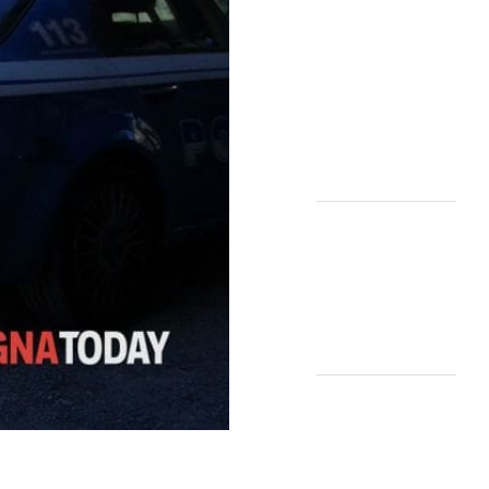
Sicurezza non
si Interpreta:
Guida alla
Scelta dello
Spray al
Peperoncino
Legale e
Certificato
Lo spray al
peperoncino
scade? Ecco
perché la
bomboletta
può tradirti
La Sicurezza
Abitativa nel
2026: Perché
Intervenire