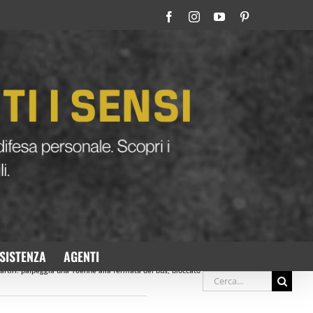
Facebook
Instagram
YouTube
Pinterest
SISTENZA
AGENTI
artiri: palpeggia una 16enne alla fermata del bus, bloccato dallo spray al peperoncino
Cerca
Precedente
Prossimo
per: