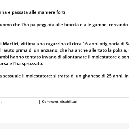
na è passata alle maniere forti
uomo che l’ha palpeggiata alle braccia e alle gambe, cercando 
i Martiri
; vittima una ragazzina di circa 16 anni originaria di
 all’aiuto prima di un anziano, che ha anche allertato la polizi
mbi hanno tentato invano di allontanare il molestatore e son
orsa
e l’ha spruzzato.
 sessuale il molestatore: si tratta di un ghanese di 25 anni, i
su
a
,
Spray al peperoncino
|
Commenti disabilitati
Piazza
dei
Martiri:
palpeggia
una