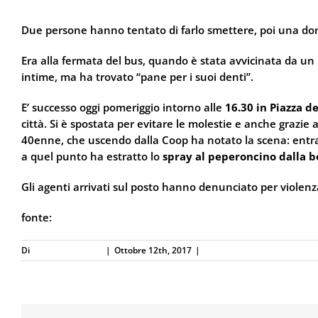
Due persone hanno tentato di farlo smettere, poi una don
Era alla fermata del bus, quando è stata avvicinata da un 
intime, ma ha trovato “pane per i suoi denti”.
E’ successo oggi pomeriggio intorno alle
16.30 in Piazza de
città. Si è spostata per evitare le molestie e anche grazie
40enne, che uscendo dalla Coop ha notato la scena: entra
a quel punto ha estratto lo
spray al peperoncino dalla b
Gli agenti arrivati sul posto hanno denunciato per violenza
fonte:
BolognaToday.it
Di
Defence Systems
|
Ottobre 12th, 2017
|
Difesa Personale e Sicurezz