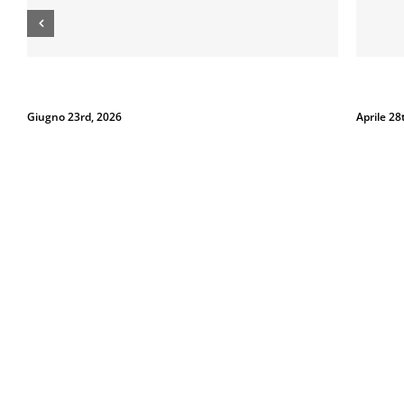
Dal 12 Luglio, Defence System si colora di giallo: guarda il
Perché la
nuovo spot di DIVA su LA7
Spray al 
Luglio 10th, 2026
Luglio 3r