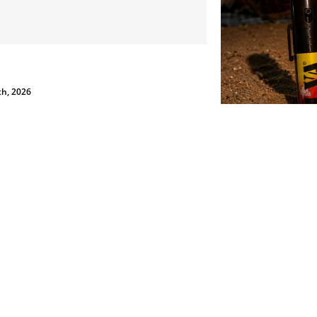
Lo spray al peperoncin
 Sicurezza non si Interpreta: Guida alla Scelta dello
può tradirti
Peperoncino Legale e Certificato
Giugno 23rd, 2026
d, 2026