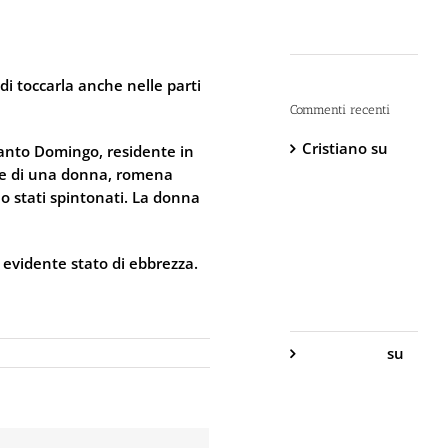
“Dopo” è Già
Troppo Tardi
di toccarla anche nelle parti
Commenti recenti
Cristiano
su
 Santo Domingo, residente in
DIVA Base –
a, e di una donna, romena
Spray
o stati spintonati. La donna
Antiaggressione
al
Peperoncino –
n evidente stato di ebbrezza.
800.000
Scoville
Gabriella S.
su
DIVA Base –
Spray
Antiaggressione
al