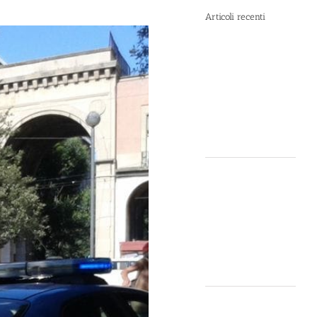
Articoli recenti
Spray al
peperoncino e
alte
temperature:
rischi e
consigli sotto il
sole d’agosto
Dal 12 Luglio,
Defence
System si
colora di
giallo: guarda
il nuovo spot
di DIVA su LA7
Perché la