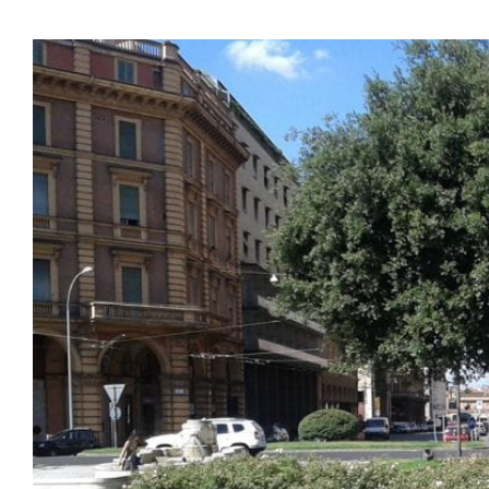
Ingrandisci
immagine