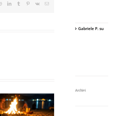
ter
Reddit
LinkedIn
Tumblr
Pinterest
Vk
Email
Peperoncino –
800.000
Scoville
Gabriele P.
su
TW1000 Lady
– Spray
Antiaggressione
al
Peperoncino –
2.000.000
Scoville
Archivi
Luglio 2026
Giugno 2026