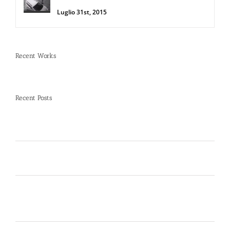
rapinatori con lo Spray al Peperoncino
Luglio 31st, 2015
Recent Works
Recent Posts
Spray al peperoncino e alte temperature: rischi e
consigli sotto il sole d’agosto
Dal 12 Luglio, Defence System si colora di giallo:
guarda il nuovo spot di DIVA su LA7
Perché la Sicurezza non si Interpreta: Guida alla
Scelta dello Spray al Peperoncino Legale e
Certificato