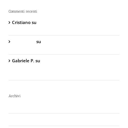
Commenti recenti
Cristiano
su
DIVA Base – Spray Antiaggressione al
Peperoncino – 800.000 Scoville
Gabriella S.
su
DIVA Base – Spray Antiaggressione
al Peperoncino – 800.000 Scoville
Gabriele P.
su
TW1000 Lady – Spray
Antiaggressione al Peperoncino – 2.000.000
Scoville
Archivi
Luglio 2026
Giugno 2026