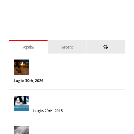
Liberi da Punture
Spray al peperoncino
Commenti
Popular
Recent
Spray al peperoncino e alte
temperature: rischi e consigli sotto il
sole d’agosto
Luglio 30th, 2026
34a Edizione delle Giornate della Polizia
Locale
Luglio 29th, 2015
Donna salva la sua auto da due