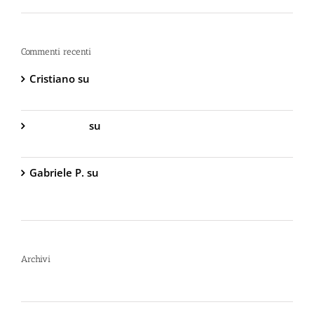
Commenti recenti
Cristiano
su
DIVA Base – Spray Antiaggressione al
Peperoncino – 800.000 Scoville
Gabriella S.
su
DIVA Base – Spray Antiaggressione
al Peperoncino – 800.000 Scoville
Gabriele P.
su
TW1000 Lady – Spray
Antiaggressione al Peperoncino – 2.000.000
Scoville
Archivi
Luglio 2026