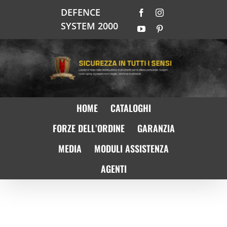
Salta
DEFENCE
Facebook
Instagram
al
SYSTEM 2000
contenuto
YouTube
Pinterest
HOME
CATALOGHI
FORZE DELL’ORDINE
GARANZIA
MEDIA
MODULI ASSISTENZA
AGENTI