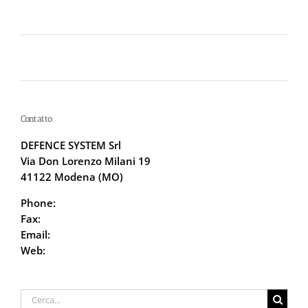
Lo spray al peperoncino scade? Ecco perché la
bomboletta può tradirti
La Sicurezza Abitativa nel 2026: Perché
Intervenire “Dopo” è Già Troppo Tardi
Contatto
DEFENCE SYSTEM Srl
Via Don Lorenzo Milani 19
41122 Modena (MO)
Phone:
059.68.5115
Fax:
059.68.6666
Email:
info@defencesystem.it
Web:
DefenceSystem.it
Cerca