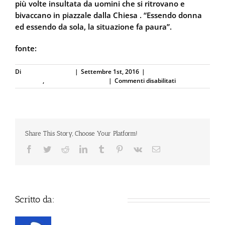
più volte insultata da uomini che si ritrovano e
bivaccano in piazzale dalla Chiesa . “Essendo donna
ed essendo da sola, la situazione fa paura”.
fonte:
La Repubblica
Di
Defence Systems
|
Settembre 1st, 2016
|
Difesa Personale e
su
Sicurezza
,
Spray al peperoncino
|
Commenti disabilitati
Parma:
Insultata
più
volte,
la
Share This Story, Choose Your Platform!
situazione
fa
Facebook
Twitter
Reddit
LinkedIn
Tumblr
Pinterest
Vk
Email
paura
Scritto da:
Defence Systems