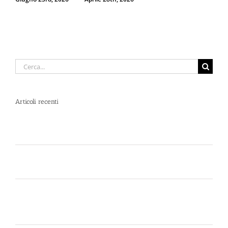
Cerca
per:
Articoli recenti
Spray al peperoncino e alte temperature: rischi e
consigli sotto il sole d’agosto
Dal 12 Luglio, Defence System si colora di giallo:
guarda il nuovo spot di DIVA su LA7
Perché la Sicurezza non si Interpreta: Guida alla
Scelta dello Spray al Peperoncino Legale e
Certificato