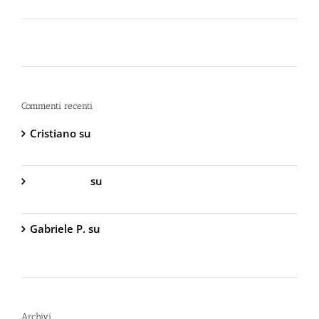
bomboletta può tradirti
La Sicurezza Abitativa nel 2026: Perché
Intervenire “Dopo” è Già Troppo Tardi
Commenti recenti
Cristiano
su
DIVA Base – Spray Antiaggressione al
Peperoncino – 800.000 Scoville
Gabriella S.
su
DIVA Base – Spray Antiaggressione
al Peperoncino – 800.000 Scoville
Gabriele P.
su
TW1000 Lady – Spray
Antiaggressione al Peperoncino – 2.000.000
Scoville
Archivi