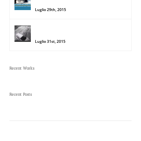
Locale
Luglio 29th, 2015
Donna salva la sua auto da due
rapinatori con lo Spray al Peperoncino
Luglio 31st, 2015
Recent Works
Recent Posts
Spray al peperoncino e alte temperature: rischi e
consigli sotto il sole d’agosto
Dal 12 Luglio, Defence System si colora di giallo:
guarda il nuovo spot di DIVA su LA7