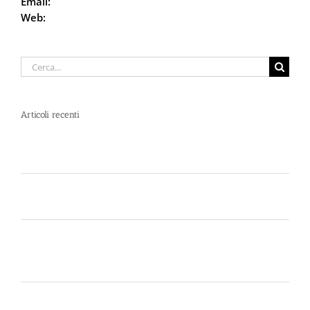
Email:
info@defencesystem.it
Web:
DefenceSystem.it
Cerca
per:
Articoli recenti
Spray al peperoncino e alte temperature: rischi e
consigli sotto il sole d’agosto
Dal 12 Luglio, Defence System si colora di giallo:
guarda il nuovo spot di DIVA su LA7
Perché la Sicurezza non si Interpreta: Guida alla
Scelta dello Spray al Peperoncino Legale e
Certificato
Lo spray al peperoncino scade? Ecco perché la