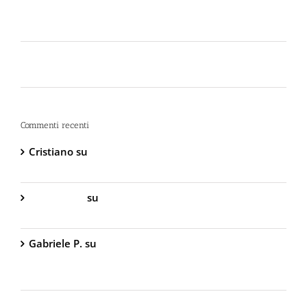
Lo spray al peperoncino scade? Ecco perché la
bomboletta può tradirti
La Sicurezza Abitativa nel 2026: Perché
Intervenire “Dopo” è Già Troppo Tardi
Commenti recenti
Cristiano
su
DIVA Base – Spray Antiaggressione al
Peperoncino – 800.000 Scoville
Gabriella S.
su
DIVA Base – Spray Antiaggressione
al Peperoncino – 800.000 Scoville
Gabriele P.
su
TW1000 Lady – Spray
Antiaggressione al Peperoncino – 2.000.000
Scoville