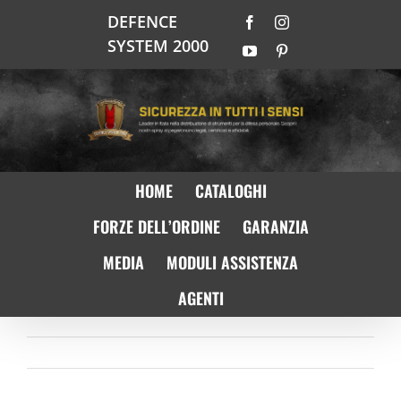
Salta
DEFENCE
Facebook
Instagram
al
SYSTEM 2000
contenuto
YouTube
Pinterest
HOME
CATALOGHI
FORZE DELL’ORDINE
GARANZIA
MEDIA
MODULI ASSISTENZA
AGENTI
Precedente
Prossimo