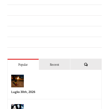
Fiere
Forze dell'Ordine
Liberi da Punture
Spray al peperoncino
Commenti
Popular
Recent
Spray al peperoncino e alte
temperature: rischi e consigli sotto il
sole d’agosto
Luglio 30th, 2026
34a Edizione delle Giornate della Polizia