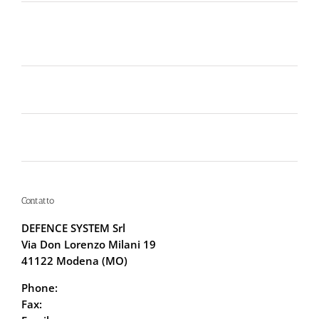
Perché la Sicurezza non si Interpreta: Guida alla
Scelta dello Spray al Peperoncino Legale e
Certificato
Lo spray al peperoncino scade? Ecco perché la
bomboletta può tradirti
La Sicurezza Abitativa nel 2026: Perché
Intervenire “Dopo” è Già Troppo Tardi
Contatto
DEFENCE SYSTEM Srl
Via Don Lorenzo Milani 19
41122 Modena (MO)
Phone:
059.68.5115
Fax:
059.68.6666