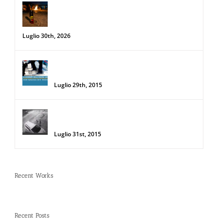
Spray al peperoncino e alte
temperature: rischi e consigli sotto il
sole d’agosto
Luglio 30th, 2026
34a Edizione delle Giornate della Polizia
Locale
Luglio 29th, 2015
Donna salva la sua auto da due
rapinatori con lo Spray al Peperoncino
Luglio 31st, 2015
Recent Works
Recent Posts