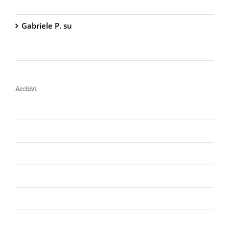
al Peperoncino – 800.000 Scoville
Gabriele P.
su
TW1000 Lady – Spray
Antiaggressione al Peperoncino – 2.000.000
Scoville
Archivi
Luglio 2026
Giugno 2026
Aprile 2026
Luglio 2025
Marzo 2025
Gennaio 2025