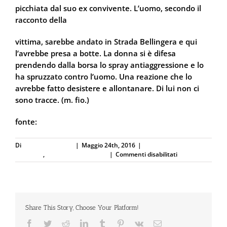
picchiata dal suo ex convivente. L’uomo, secondo il
racconto della
vittima, sarebbe andato in Strada Bellingera e qui
l’avrebbe presa a botte. La donna si è difesa
prendendo dalla borsa lo spray antiaggressione e lo
ha spruzzato contro l’uomo. Una reazione che lo
avrebbe fatto desistere e allontanare. Di lui non ci
sono tracce. (m. fio.)
fonte:
La Provincia Pavese
Di
Defence Systems
|
Maggio 24th, 2016
|
Difesa Personale e
su
Sicurezza
,
Spray al peperoncino
|
Commenti disabilitati
Prostituta
aggredita
dall’ex
compagno
si
Share This Story, Choose Your Platform!
difende
utilizzando
Facebook
Twitter
Reddit
LinkedIn
Tumblr
Pinterest
Vk
Email
lo