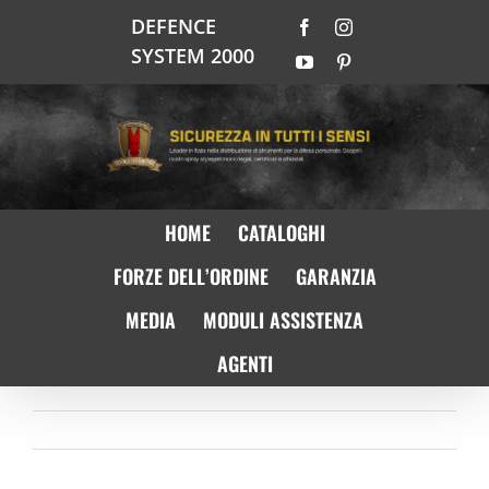
Salta
DEFENCE
Facebook
Instagram
al
SYSTEM 2000
contenuto
YouTube
Pinterest
HOME
CATALOGHI
FORZE DELL’ORDINE
GARANZIA
MEDIA
MODULI ASSISTENZA
AGENTI
Precedente
Prossimo