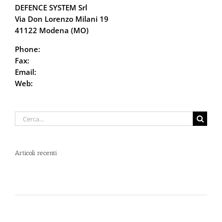
DEFENCE SYSTEM Srl
Via Don Lorenzo Milani 19
41122 Modena (MO)
Phone:
059.68.5115
Fax:
059.68.6666
Email:
info@defencesystem.it
Web:
DefenceSystem.it
Cerca
per:
Articoli recenti
Spray al peperoncino e alte temperature: rischi e
consigli sotto il sole d’agosto
Dal 12 Luglio, Defence System si colora di giallo:
guarda il nuovo spot di DIVA su LA7