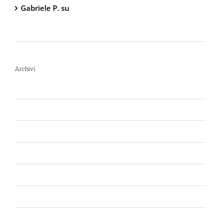
Gabriele P.
su
TW1000 Lady – Spray
Antiaggressione al Peperoncino – 2.000.000
Scoville
Archivi
Luglio 2026
Giugno 2026
Aprile 2026
Luglio 2025
Marzo 2025
Gennaio 2025
Giugno 2024