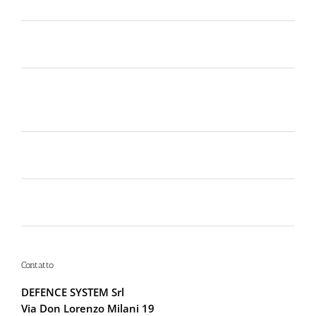
consigli sotto il sole d’agosto
Dal 12 Luglio, Defence System si colora di giallo:
guarda il nuovo spot di DIVA su LA7
Perché la Sicurezza non si Interpreta: Guida alla
Scelta dello Spray al Peperoncino Legale e
Certificato
Lo spray al peperoncino scade? Ecco perché la
bomboletta può tradirti
La Sicurezza Abitativa nel 2026: Perché
Intervenire “Dopo” è Già Troppo Tardi
Contatto
DEFENCE SYSTEM Srl
Via Don Lorenzo Milani 19