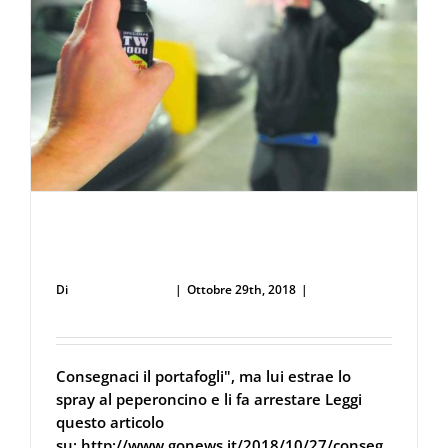
Consegnaci il portafogli”, ma lui estrae lo
spray al peperoncino e li fa arrestare
Di
Defence Systems
|
Ottobre 29th, 2018
|
Difesa
Personale e Sicurezza
Consegnaci il portafogli", ma lui estrae lo
spray al peperoncino e li fa arrestare Leggi
questo articolo
su: http://www.gonews.it/2018/10/27/conseg