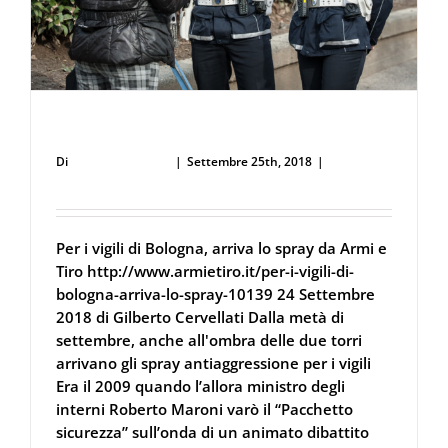
arrestare
Per i vigili di Bologna, arriva lo spray
Di
Defence Systems
|
Settembre 25th, 2018
|
Difesa
Personale e Sicurezza
Per i vigili di Bologna, arriva lo spray da Armi e
Tiro http://www.armietiro.it/per-i-vigili-di-
bologna-arriva-lo-spray-10139 24 Settembre
2018 di Gilberto Cervellati Dalla metà di
settembre, anche all'ombra delle due torri
arrivano gli spray antiaggressione per i vigili
Era il 2009 quando l’allora ministro degli
interni Roberto Maroni varò il “Pacchetto
sicurezza” sull’onda di un animato dibattito