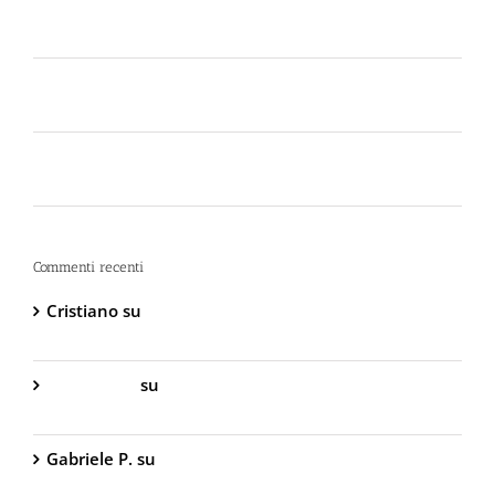
Scelta dello Spray al Peperoncino Legale e
Certificato
Lo spray al peperoncino scade? Ecco perché la
bomboletta può tradirti
La Sicurezza Abitativa nel 2026: Perché
Intervenire “Dopo” è Già Troppo Tardi
Commenti recenti
Cristiano
su
DIVA Base – Spray Antiaggressione al
Peperoncino – 800.000 Scoville
Gabriella S.
su
DIVA Base – Spray Antiaggressione
al Peperoncino – 800.000 Scoville
Gabriele P.
su
TW1000 Lady – Spray
Antiaggressione al Peperoncino – 2.000.000