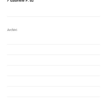
Gabriele P.
su
TW1000 Lady – Spray
Antiaggressione al Peperoncino – 2.000.000
Scoville
Archivi
Luglio 2026
Giugno 2026
Aprile 2026
Luglio 2025
Marzo 2025
Gennaio 2025
Giugno 2024