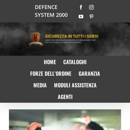
Salta
DEFENCE
Facebook
Instagram
al
SYSTEM 2000
contenuto
YouTube
Pinterest
HOME
CATALOGHI
FORZE DELL’ORDINE
GARANZIA
MEDIA
MODULI ASSISTENZA
AGENTI