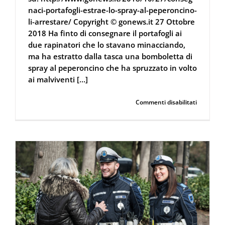
naci-portafogli-estrae-lo-spray-al-peperoncino-
li-arrestare/ Copyright © gonews.it 27 Ottobre
2018 Ha finto di consegnare il portafogli ai
due rapinatori che lo stavano minacciando,
ma ha estratto dalla tasca una bomboletta di
spray al peperoncino che ha spruzzato in volto
ai malviventi [...]
su
Continua a leggere
Commenti disabilitati
Consegna
il
portafogli
ma
lui
estrae
lo
spray
al
peperonc
e
li
fa