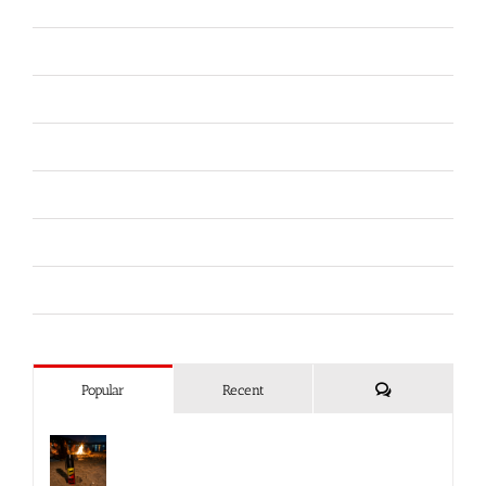
Difesa Abitativa
Difesa Personale e Sicurezza
Ferramenta
Fiere
Forze dell'Ordine
Liberi da Punture
Spray al peperoncino
Commenti
Popular
Recent
Spray al peperoncino e alte
temperature: rischi e consigli sotto il