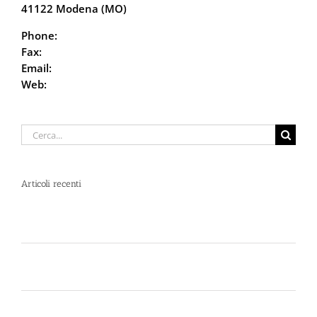
41122 Modena (MO)
Phone:
059.68.5115
Fax:
059.68.6666
Email:
info@defencesystem.it
Web:
DefenceSystem.it
Cerca
per:
Articoli recenti
Spray al peperoncino e alte temperature: rischi e
consigli sotto il sole d’agosto
Dal 12 Luglio, Defence System si colora di giallo:
guarda il nuovo spot di DIVA su LA7
Perché la Sicurezza non si Interpreta: Guida alla