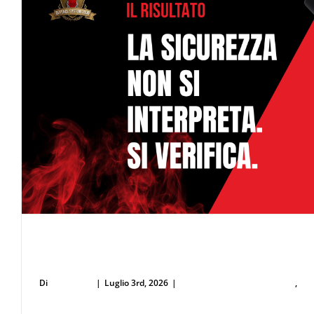
Perché la Sicurezza non si Interpreta: Guida alla 
dello Spray al Peperoncino Legale e Certificato
Di
user53711
|
Luglio 3rd, 2026
|
Difesa Personale e Sicurezza
,
Spr
peperoncino