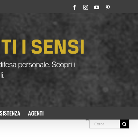
Facebook
Instagram
YouTube
Pinterest
SISTENZA
AGENTI
Home
»
certificazione DASAS
Cerca
per: