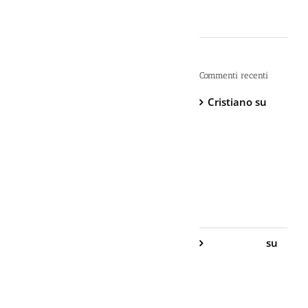
“Dopo” è Già
Troppo Tardi
Commenti recenti
Cristiano
su
DIVA Base –
Spray
Antiaggressione
al
Peperoncino –
800.000
Scoville
Gabriella S.
su
DIVA Base –
Spray
Antiaggressione
al