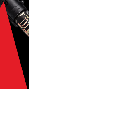
Scelta
ay al