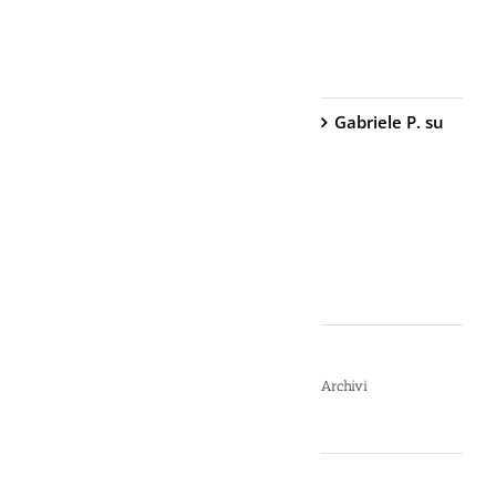
Peperoncino –
800.000
Scoville
Gabriele P.
su
TW1000 Lady
– Spray
Antiaggressione
al
Peperoncino –
2.000.000
Scoville
Archivi
Luglio 2026
Giugno 2026