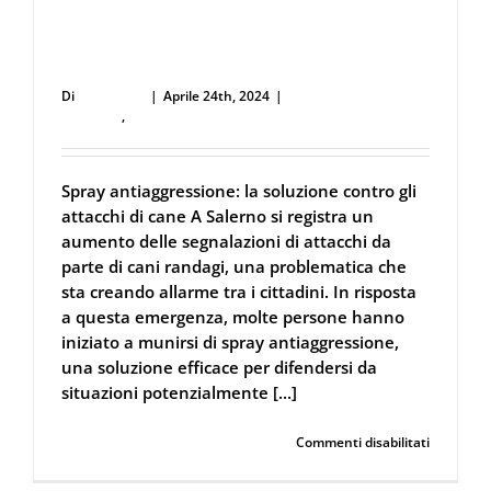
Spray antiaggressione: la soluzione contro
gli attacchi di cane
Di
user53711
|
Aprile 24th, 2024
|
Difesa Personale e
Sicurezza
,
Spray al peperoncino
Spray antiaggressione: la soluzione contro gli
attacchi di cane A Salerno si registra un
aumento delle segnalazioni di attacchi da
parte di cani randagi, una problematica che
sta creando allarme tra i cittadini. In risposta
a questa emergenza, molte persone hanno
iniziato a munirsi di spray antiaggressione,
una soluzione efficace per difendersi da
situazioni potenzialmente [...]
su
Continua a leggere
Commenti disabilitati
Spray
antiaggre