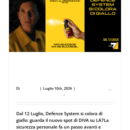
temperat
rischi
e
consigli
sotto
il
sole
d’agosto
Dal 12 Luglio, Defence System si colora di
giallo: guarda il nuovo spot di DIVA su
LA7
Di
user53711
|
Luglio 10th, 2026
|
Defence System 2.0
,
Difesa Personale e Sicurezza
,
Spray al peperoncino
Dal 12 Luglio, Defence System si colora di
giallo: guarda il nuovo spot di DIVA su LA7La
sicurezza personale fa un passo avanti e