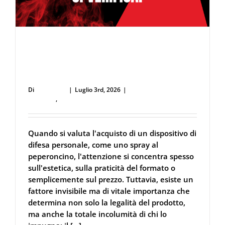
LA7
Perché la Sicurezza non si Interpreta:
Guida alla Scelta dello Spray al
Peperoncino Legale e Certificato
Di
user53711
|
Luglio 3rd, 2026
|
Difesa Personale e
Sicurezza
,
Spray al peperoncino
Quando si valuta l'acquisto di un dispositivo di
difesa personale, come uno spray al
peperoncino, l'attenzione si concentra spesso
sull'estetica, sulla praticità del formato o
semplicemente sul prezzo. Tuttavia, esiste un
fattore invisibile ma di vitale importanza che
determina non solo la legalità del prodotto,
ma anche la totale incolumità di chi lo