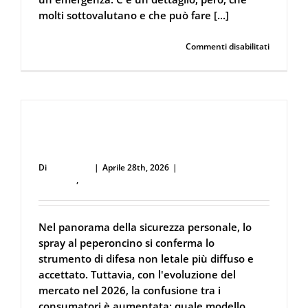
molti sottovalutano e che può fare [...]
su
Continua a leggere
Commenti disabilitati
Lo
spray
al
peperonc
scade?
Ecco
I migliori spray al peperoncino del 2026:
perché
la
test, gittata e guida all’uso in emergenza
bombolet
Di
user53711
|
Aprile 28th, 2026
|
Difesa Personale e
può
Sicurezza
,
Spray al peperoncino
tradirti
Nel panorama della sicurezza personale, lo
spray al peperoncino si conferma lo
strumento di difesa non letale più diffuso e
accettato. Tuttavia, con l'evoluzione del
mercato nel 2026, la confusione tra i
consumatori è aumentata: quale modello