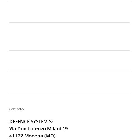
Dal 12 Luglio, Defence System si colora di giallo:
guarda il nuovo spot di DIVA su LA7
Perché la Sicurezza non si Interpreta: Guida alla
Scelta dello Spray al Peperoncino Legale e
Certificato
Lo spray al peperoncino scade? Ecco perché la
bomboletta può tradirti
La Sicurezza Abitativa nel 2026: Perché
Intervenire “Dopo” è Già Troppo Tardi
Contatto
DEFENCE SYSTEM Srl
Via Don Lorenzo Milani 19
41122 Modena (MO)