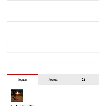
Difesa Personale e Sicurezza
Ferramenta
Fiere
Forze dell'Ordine
Liberi da Punture
Spray al peperoncino
Commenti
Popular
Recent
Spray al peperoncino e alte
temperature: rischi e consigli sotto il
sole d’agosto