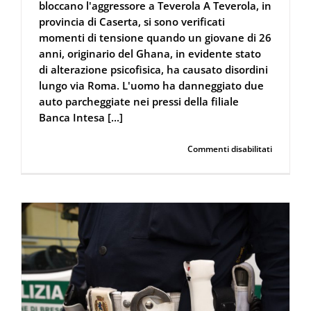
bloccano l'aggressore a Teverola A Teverola, in
provincia di Caserta, si sono verificati
momenti di tensione quando un giovane di 26
anni, originario del Ghana, in evidente stato
di alterazione psicofisica, ha causato disordini
lungo via Roma. L'uomo ha danneggiato due
auto parcheggiate nei pressi della filiale
Banca Intesa [...]
su
Continua a leggere
Commenti disabilitati
Spray
al
Peperonci
così
i
carabinier
bloccano
l’aggress
a
Teverola
e