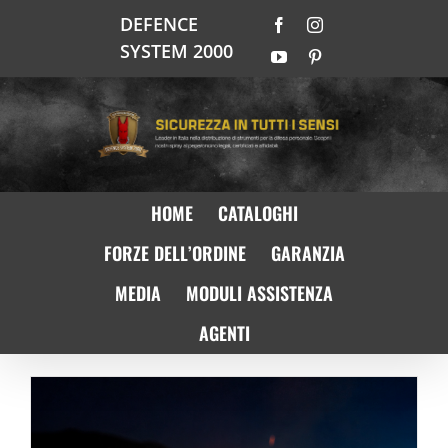
Salta
DEFENCE
Facebook
Instagram
al
SYSTEM 2000
contenuto
YouTube
Pinterest
HOME
CATALOGHI
FORZE DELL’ORDINE
GARANZIA
MEDIA
MODULI ASSISTENZA
AGENTI