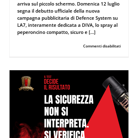
arriva sul piccolo schermo. Domenica 12 luglio
segna il debutto ufficiale della nuova
campagna pubblicitaria di Defence System su
LA7, interamente dedicata a DIVA, lo spray al
peperoncino compatto, sicuro e [...]
su
Continua a leggere
Commenti disabilitati
Dal
12
Luglio,
Defence
System
si
colora
di
giallo:
guarda
il
nuovo
spot
di
DIVA
su