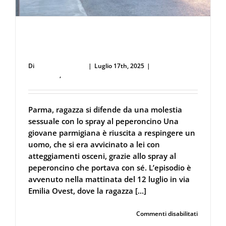
Parma, ragazza si difende da una molestia
sessuale con lo spray al peperoncino
Di
Defence Systems
|
Luglio 17th, 2025
|
Forze
dell'Ordine
,
Spray al peperoncino
Parma, ragazza si difende da una molestia
sessuale con lo spray al peperoncino Una
giovane parmigiana è riuscita a respingere un
uomo, che si era avvicinato a lei con
atteggiamenti osceni, grazie allo spray al
peperoncino che portava con sé. L’episodio è
avvenuto nella mattinata del 12 luglio in via
Emilia Ovest, dove la ragazza [...]
su
Continua a leggere
Commenti disabilitati
Parma,