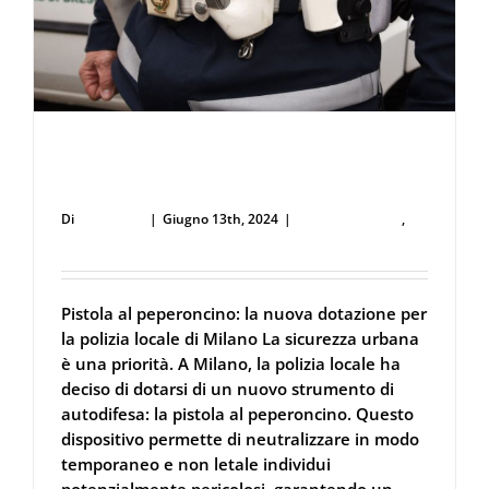
Pistola al peperoncino: la nuova arma per
la polizia locale di Milano
Di
user53711
|
Giugno 13th, 2024
|
Forze dell'Ordine
,
Spray al peperoncino
Pistola al peperoncino: la nuova dotazione per
la polizia locale di Milano La sicurezza urbana
è una priorità. A Milano, la polizia locale ha
deciso di dotarsi di un nuovo strumento di
autodifesa: la pistola al peperoncino. Questo
dispositivo permette di neutralizzare in modo
temporaneo e non letale individui