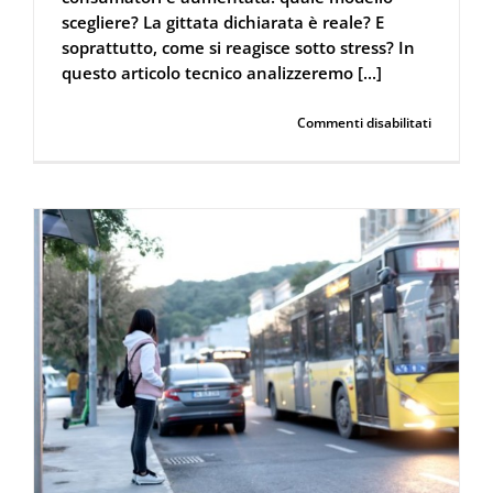
scegliere? La gittata dichiarata è reale? E
soprattutto, come si reagisce sotto stress? In
questo articolo tecnico analizzeremo [...]
su
Continua a leggere
Commenti disabilitati
I
migliori
spray
al
peperonc
del
2026:
test,
gittata
e
guida
all’uso
in
emergen