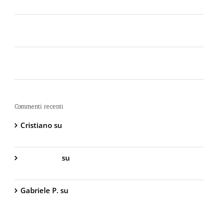
Certificato
Lo spray al peperoncino scade? Ecco perché la
bomboletta può tradirti
La Sicurezza Abitativa nel 2026: Perché
Intervenire “Dopo” è Già Troppo Tardi
Commenti recenti
Cristiano
su
DIVA Base – Spray Antiaggressione al
Peperoncino – 800.000 Scoville
Gabriella S.
su
DIVA Base – Spray Antiaggressione
al Peperoncino – 800.000 Scoville
Gabriele P.
su
TW1000 Lady – Spray
Antiaggressione al Peperoncino – 2.000.000
Scoville