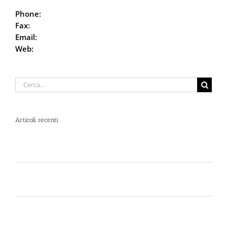
Phone:
059.68.5115
Fax:
059.68.6666
Email:
info@defencesystem.it
Web:
DefenceSystem.it
Cerca
per:
Articoli recenti
Spray al peperoncino e alte temperature: rischi e
consigli sotto il sole d’agosto
Dal 12 Luglio, Defence System si colora di giallo:
guarda il nuovo spot di DIVA su LA7
Perché la Sicurezza non si Interpreta: Guida alla
Scelta dello Spray al Peperoncino Legale e