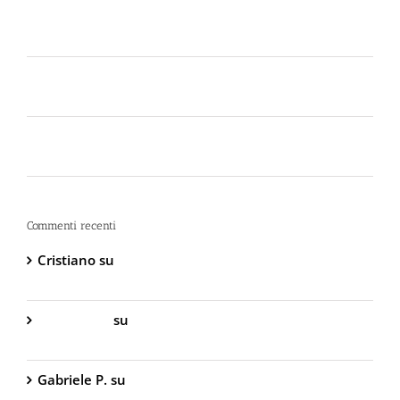
Scelta dello Spray al Peperoncino Legale e
Certificato
Lo spray al peperoncino scade? Ecco perché la
bomboletta può tradirti
La Sicurezza Abitativa nel 2026: Perché
Intervenire “Dopo” è Già Troppo Tardi
Commenti recenti
Cristiano
su
DIVA Base – Spray Antiaggressione al
Peperoncino – 800.000 Scoville
Gabriella S.
su
DIVA Base – Spray Antiaggressione
al Peperoncino – 800.000 Scoville
Gabriele P.
su
TW1000 Lady – Spray