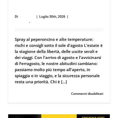
Spray al peperoncino e alte temperature:
rischi e consigli sotto il sole d’agosto
Di
user53711
|
Luglio 30th, 2026
|
Difesa Personale e
Sicurezza
,
Spray al peperoncino
Spray al peperoncino e alte temperature:
rischi e consigli sotto il sole d'agosto L'estate è
la stagione della libertà, delle uscite serali e
dei viaggi. Con l'arrivo di agosto e l'avvicinarsi
di Ferragosto, le nostre abitudini cambiano:
passiamo molto più tempo all'aperto, in
spiaggia o in viaggio, e la sicurezza personale
resta una priorità. Chi è [...]
su
Continua a leggere
Commenti disabilitati
Spray
al
peperonc
e
alte