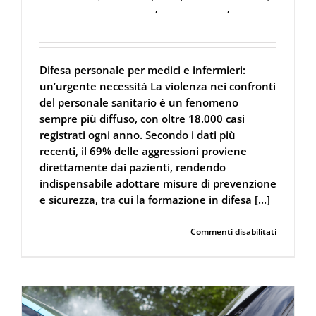
Difesa Personale e Sicurezza
,
Forze dell'Ordine
,
Spray al
peperoncino
Difesa personale per medici e infermieri:
un’urgente necessità La violenza nei confronti
del personale sanitario è un fenomeno
sempre più diffuso, con oltre 18.000 casi
registrati ogni anno. Secondo i dati più
recenti, il 69% delle aggressioni proviene
direttamente dai pazienti, rendendo
indispensabile adottare misure di prevenzione
e sicurezza, tra cui la formazione in difesa [...]
su
Continua a leggere
Commenti disabilitati
Difesa
personale
per
medici
e
infermieri