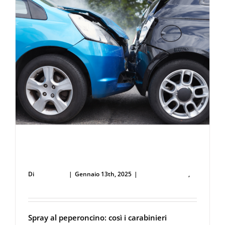
un’urgen
necessità
Spray al Peperoncino: così i carabinieri
bloccano l’aggressore a Teverola
Di
user53711
|
Gennaio 13th, 2025
|
Forze dell'Ordine
,
Spray al peperoncino
Spray al peperoncino: così i carabinieri