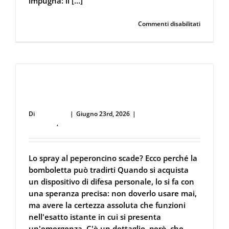
impugna: il [...]
su
Continua a leggere
Commenti disabilitati
Perché
la
Sicurezza
non
si
Interpret
Lo spray al peperoncino scade? Ecco
Guida
alla
perché la bomboletta può tradirti
Scelta
Di
user53711
|
Giugno 23rd, 2026
|
Difesa Personale e
dello
Sicurezza
,
Spray al peperoncino
Spray
al
Peperonc
Legale
Lo spray al peperoncino scade? Ecco perché la
e
bomboletta può tradirti Quando si acquista
Certificat
un dispositivo di difesa personale, lo si fa con
una speranza precisa: non doverlo usare mai,
ma avere la certezza assoluta che funzioni
nell'esatto istante in cui si presenta
un'emergenza. C'è un dettaglio, però, che